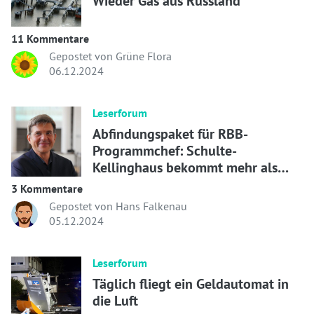
Wieder Gas aus Russland
11 Kommentare
Gepostet von Grüne Flora
06.12.2024
Leserforum
Abfindungspaket für RBB-
Programmchef: Schulte-
Kellinghaus bekommt mehr als
400.000 Euro und 9000 Euro Rente
3 Kommentare
pro Monat
Gepostet von Hans Falkenau
05.12.2024
Leserforum
Täglich fliegt ein Geldautomat in
die Luft