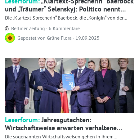
Leserforum:
„Klartext-Sprecherin“ Baerbock
und „Träumer“ Selenskyj: Politico nennt
Personen des Jahres 2024
Die „Klartext-Sprecherin“ Baerbock, die „Königin“ von der
Leye...
Berliner Zeitung ·
6 Kommentare
Gepostet von
Grüne Flora
·
19.09.2025
Leserforum:
Jahresgutachten:
Wirtschaftsweise erwarten verhaltene
Erholung
Die sogenannten Wirtschaftsweisen gehen in ihrem