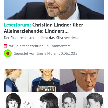
Leserforum:
Christian Lindner über
Alleinerziehende: Lindners
Reizwäscheladen
Der Finanzminister bedient das Klischee der
alleinerziehenden Mutter in der sozialen Hängema...
taz - die tageszeitung ·
3 Kommentare
Gepostet von
Grüne Flora
·
20.06.2025