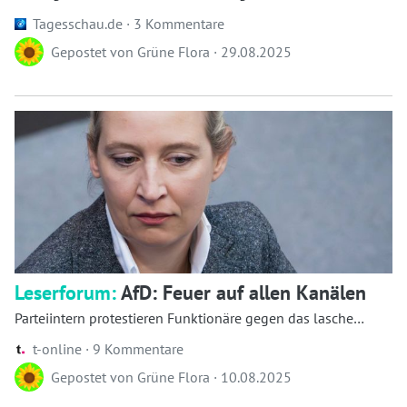
Jahresgutachten davon aus, dass die deutsche W...
Tagesschau.de ·
3 Kommentare
Gepostet von
Grüne Flora
·
29.08.2025
Leserforum:
AfD: Feuer auf allen Kanälen
Parteiintern protestieren Funktionäre gegen das lasche
Vorgehen der AfD-Spitze in der Hochstapler-Affäre. Eine
t-online ·
9 Kommentare
Sondersitzung des...
Gepostet von
Grüne Flora
·
10.08.2025