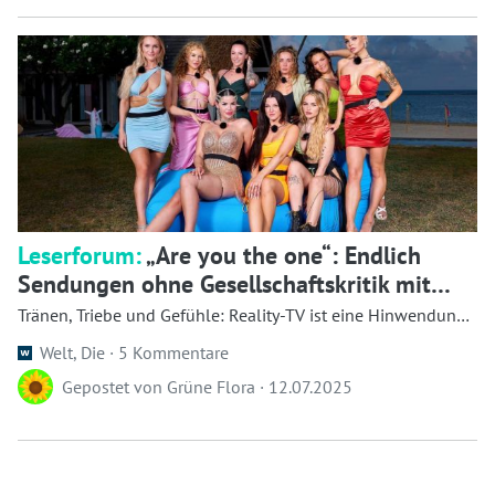
Leserforum:
„Are you the one“: Endlich
Sendungen ohne Gesellschaftskritik mit
dem Vorschlaghammer - WELT
Tränen, Triebe und Gefühle: Reality-TV ist eine Hinwendung
zum ec...
Welt, Die ·
5 Kommentare
Gepostet von
Grüne Flora
·
12.07.2025