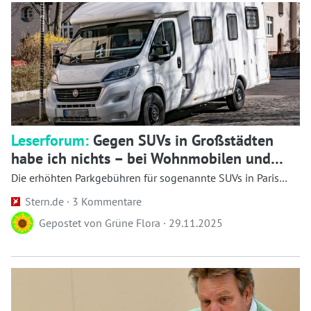
Leserforum:
Gegen SUVs in Großstädten
habe ich nichts – bei Wohnmobilen und
Anhängern hört der Spaß aber auf
Die erhöhten Parkgebühren für sogenannte SUVs in Paris
schläg...
Stern.de ·
3 Kommentare
Gepostet von
Grüne Flora
·
29.11.2025