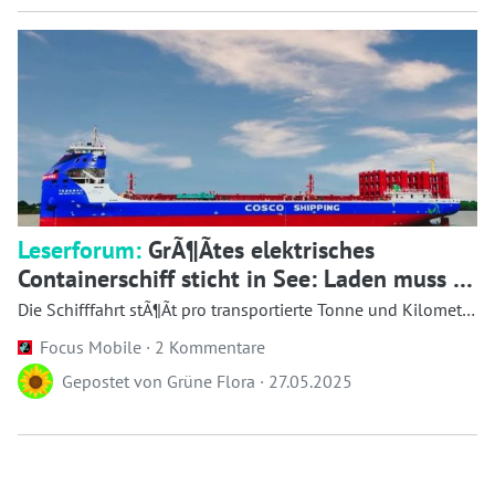
Leserforum:
GrÃ¶Ãtes elektrisches
Containerschiff sticht in See: Laden muss es
nicht
Die Schifffahrt stÃ¶Ãt pro transportierte Tonne und Kilometer
mehr Schadstoffe aus ...
Focus Mobile ·
2 Kommentare
Gepostet von
Grüne Flora
·
27.05.2025