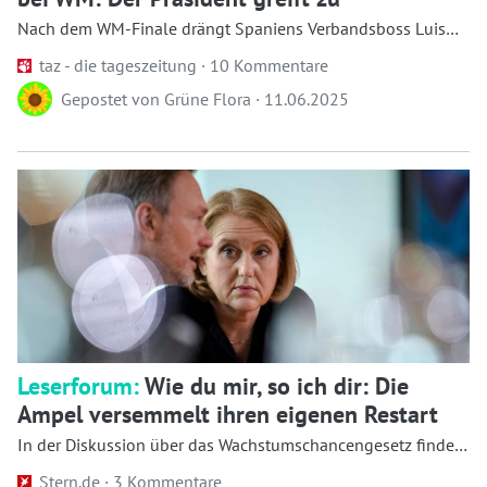
Nach dem WM-Finale drängt Spaniens Verbandsboss Luis
Rubiales der Spielerin Jenni Hermoso eine...
taz - die tageszeitung ·
10 Kommentare
Gepostet von
Grüne Flora
·
11.06.2025
Leserforum:
Wie du mir, so ich dir: Die
Ampel versemmelt ihren eigenen Restart
In der Diskussion über das Wachstumschancengesetz findet
sich die Ampel-Koalition dort wied...
Stern.de ·
3 Kommentare