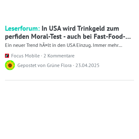
Leserforum:
In USA wird Trinkgeld zum
perfiden Moral-Test - auch bei Fast-Food-
Ketten
Ein neuer Trend hÃ¤lt in den USA Einzug. Immer mehr
Einrichtungen verlangen Trinkgel...
Focus Mobile ·
2 Kommentare
Gepostet von
Grüne Flora
·
23.04.2025