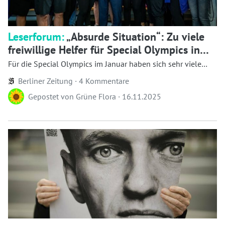
Leserforum:
„Absurde Situation“: Zu viele
freiwillige Helfer für Special Olympics in
Berlin
Für die Special Olympics im Januar haben sich sehr viele
freiwillige Helfer ge...
Berliner Zeitung ·
4 Kommentare
Gepostet von
Grüne Flora
·
16.11.2025