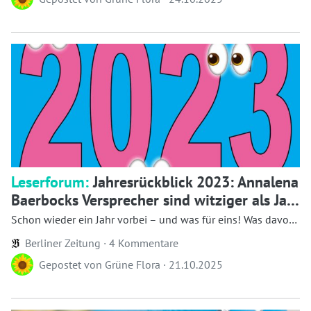
Leserforum:
Jahresrückblick 2023: Annalena
Baerbocks Versprecher sind witziger als Jan
Böhmermann
Schon wieder ein Jahr vorbei – und was für eins! Was davon
wird bleiben,...
Berliner Zeitung ·
4 Kommentare
Gepostet von
Grüne Flora
·
21.10.2025