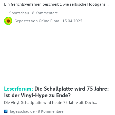
Auftragskiller
Ein Gerichtsverfahren beschreibt, wie serbische Hooligans
des FK Partizan Belgr...
Sportschau ·
8 Kommentare
Gepostet von
Grüne Flora
·
13.04.2025
Leserforum:
Die Schallplatte wird 75 Jahre:
Ist der Vinyl-Hype zu Ende?
Die Vinyl-Schallplatte wird heute 75 Jahre alt. Doch
ausgerechnet zum Jubiläum droht Katerstimmung...
Tagesschau.de ·
8 Kommentare