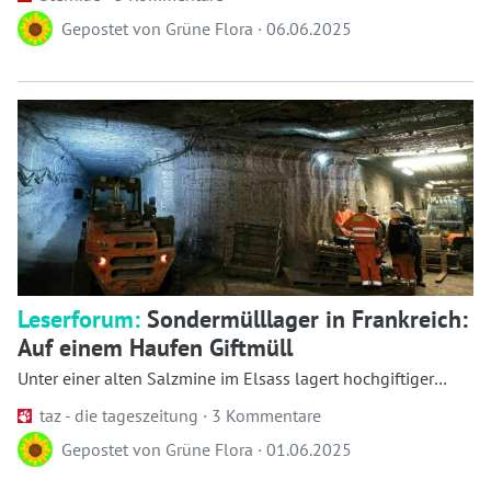
Gepostet von
Grüne Flora
·
06.06.2025
Leserforum:
Sondermülllager in Frankreich:
Auf einem Haufen Giftmüll
Unter einer alten Salzmine im Elsass lagert hochgiftiger
Müll. Wird er nicht geborgen, gefährdet er e...
taz - die tageszeitung ·
3 Kommentare
Gepostet von
Grüne Flora
·
01.06.2025