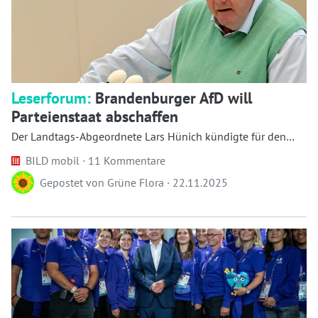
Leserforum:
Brandenburger AfD will
Parteienstaat abschaffen
Der Landtags-Abgeordnete Lars Hünich kündigte für den
Fall eines Wahlsiegs das Ende des Parteienstaats an. Der...
BILD mobil ·
11 Kommentare
Gepostet von
Grüne Flora
·
22.11.2025