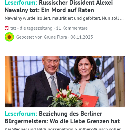
Leserforum:
Russischer Dissident Alexei
Nawalny tot: Ein Mord auf Raten
Nawalny wurde isoliert, malträtiert und gefoltert. Nun soll er
zusammengebrochen und gestorben sei...
taz - die tageszeitung ·
11 Kommentare
Gepostet von
Grüne Flora
·
08.11.2025
Leserforum:
Beziehung des Berliner
Bürgermeisters: Wo die Liebe Grenzen hat
Kai Wegner und Bildungssenatorin Günther-Wünsch sollen