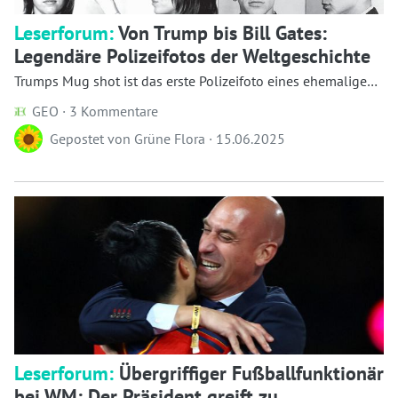
Leserforum:
Von Trump bis Bill Gates:
Legendäre Polizeifotos der Weltgeschichte
Trumps Mug shot ist das erste Polizeifoto eines ehemaligen
US-Präsidenten. Damit reiht er ...
GEO ·
3 Kommentare
Gepostet von
Grüne Flora
·
15.06.2025
Leserforum:
Übergriffiger Fußballfunktionär
bei WM: Der Präsident greift zu