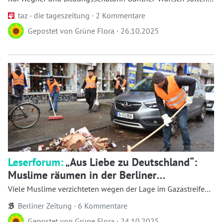
ein Paar sein. Ihre Ämter machen aus ei...
taz - die tageszeitung ·
2 Kommentare
Gepostet von
Grüne Flora
·
26.10.2025
Leserforum:
„Aus Liebe zu Deutschland“:
Muslime räumen in der Berliner
Sonnenallee Silvesterdreck weg
Viele Muslime verzichteten wegen der Lage im Gazastreifen
auf Feuerw...
Berliner Zeitung ·
6 Kommentare
Gepostet von
Grüne Flora
·
24.10.2025