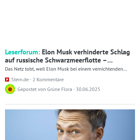
Leserforum:
Elon Musk verhinderte Schlag
auf russische Schwarzmeerflotte –
kritisieren kann man ihn dafür kaum
Das Netz tobt, weil Elon Musk bei einem vernichtenden
Schla...
Stern.de ·
2 Kommentare
Gepostet von
Grüne Flora
·
30.06.2025